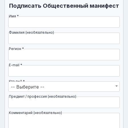
Подписать Общественный манифест
Имя *
Внимание,
поле
справа,
Фамилия (необязательно)
пожалуйста,
не
Регион *
заполняйте
E-mail *
Кто вы? *
-- Выберите --
Предмет / профессия (необязательно)
Комментарий (необязательно)