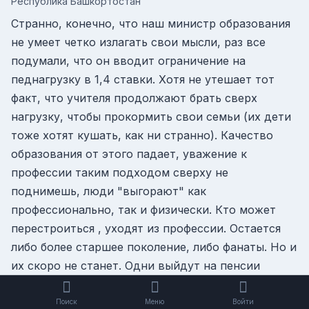
Республика Башкортостан
Странно, конечно, что наш министр образования
не умеет четко излагать свои мысли, раз все
подумали, что он вводит ограничение на
педнагрузку в 1,4 ставки. Хотя не утешает тот
факт, что учителя продолжают брать сверх
нагрузку, чтобы прокормить свои семьи (их дети
тоже хотят кушать, как ни странно). Качество
образования от этого падает, уважение к
профессии таким подходом сверху не
поднимешь, люди "выгорают" как
профессионально, так и физически. Кто может
перестроиться , уходят из профессии. Остается
либо более старшее поколение, либо фанаты. Но и
их скоро не станет. Одни выйдут на пенсии
(интересно, а им хватит на лекарства с
учительской пенсией?), другие просто вымрут от
Поиск
Меню
Войти