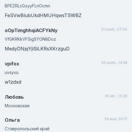
BPEZRLcGxyyFLnOcmn
FeSVwBlubUkdHMUHqwsTSWBZ
21 нояб., 07:00
oOpTimghhqiACFYkNy
VfGKRKkVFSigSYONIliDoz
MedyDNpjYjlSiLKRsXKrzguD
05 нояб., 13:58
vpifox
uvsyvu
w1zdxd
16 авг., 13:36
Любовь
Московская
29 мая, 20:17
Ольга
Ставропольский край