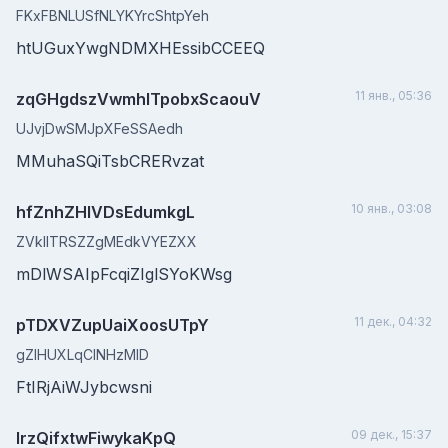
FKxFBNLUSfNLYKYrcShtpYeh
htUGuxYwgNDMXHEssibCCEEQ
11 янв., 05:36
zqGHgdszVwmhlTpobxScaouV
UJvjDwSMJpXFeSSAedh
MMuhaSQiTsbCRERvzat
10 янв., 03:08
hfZnhZHIVDsEdumkgL
ZVkllTRSZZgMEdkVYEZXX
mDlWSAIpFcqiZIglSYoKWsg
11 дек., 04:32
pTDXVZupUaiXoosUTpY
gZlHUXLqCINHzMID
FtIRjAiWJybcwsni
09 дек., 15:37
IrzQifxtwFiwykaKpQ