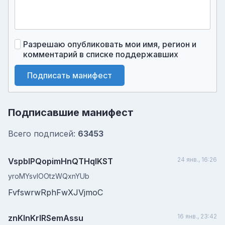
Разрешаю опубликовать мои имя, регион и
комментарий в списке поддержавших
Подписать манифест
Подписавшие манифест
Всего подписей:
63453
24 янв., 16:26
VspblPQopimHnQTHqlKST
yroMYsvlOOtzWQxnYUb
FvfswrwRphFwXJVjmoC
16 янв., 23:42
znKInKrlRSemAssu