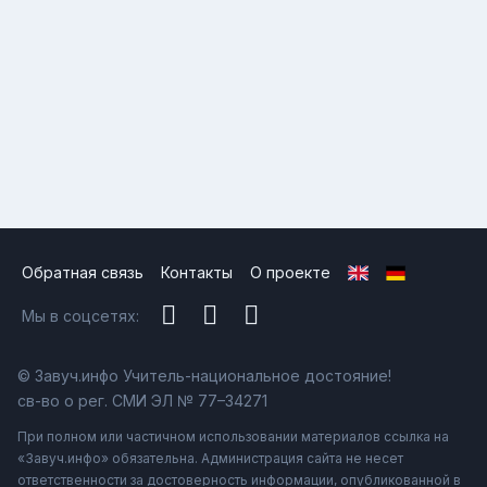
Обратная связь
Контакты
О проекте
Мы в соцсетях:
© Завуч.инфо Учитель-национальное достояние!
св-во о рег. СМИ ЭЛ № 77–34271
При полном или частичном использовании материалов ссылка на
«Завуч.инфо» обязательна. Администрация сайта не несет
ответственности за достоверность информации, опубликованной в