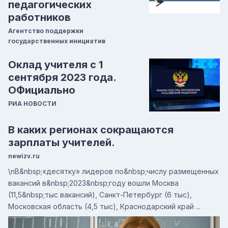
педагогических
работников
Агентство поддержки
государственных инициатив
Оклад учителя с 1
сентября 2023 года.
ОФициально
РИА НОВОСТИ
В каких регионах сокращаются
зарплаты учителей.
newizv.ru
\nВ&nbsp;«десятку» лидеров по&nbsp;числу размещенных
вакансий в&nbsp;2023&nbsp;году вошли Москва
(11,5&nbsp;тыс вакансий), Санкт-Петербург (6 тыс),
Московская область (4,5 тыс), Краснодарский край ...