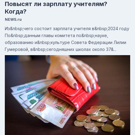
Повысят ли зарплату учителям?
Когда?
NEWS.ru
Из&nbsp;чего состоит зарплата учителя в&nbsp;2024 году
По&nbsp;данным главы комитета по&nbsp;науке,
образованию и&nbsp;культуре Совета Федерации Лилии
Гумеровой, в&nbsp;сегодняшних школах около 37&...