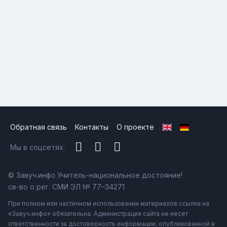
Обратная связь
Контакты
О проекте
Мы в соцсетях:
© Завуч.инфо Учитель-национальное достояние!
св-во о рег. СМИ ЭЛ № 77–34271
При полном или частичном использовании материалов ссылка на
«Завуч.инфо» обязательна. Администрация сайта не несет
ответственности за достоверность информации, опубликованной в