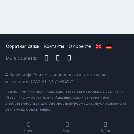
Обратная связь
Контакты
О проекте
Мы в соцсетях:
© Завуч.инфо Учитель-национальное достояние!
св-во о рег. СМИ ЭЛ № 77–34271
При полном или частичном использовании материалов ссылка на
«Завуч.инфо» обязательна. Администрация сайта не несет
ответственности за достоверность информации, опубликованной в
рекламных объявлениях.
Поиск
Меню
Войти