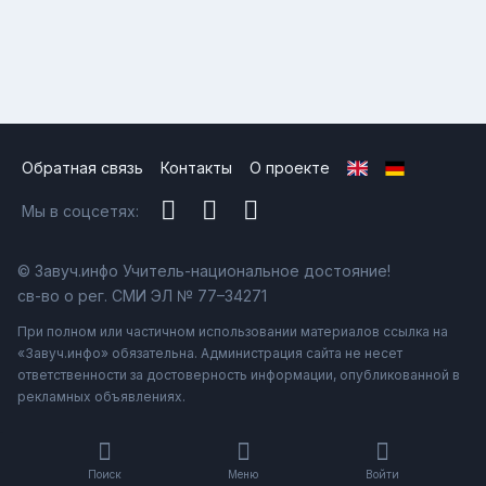
Обратная связь
Контакты
О проекте
Мы в соцсетях:
© Завуч.инфо Учитель-национальное достояние!
св-во о рег. СМИ ЭЛ № 77–34271
При полном или частичном использовании материалов ссылка на
«Завуч.инфо» обязательна. Администрация сайта не несет
ответственности за достоверность информации, опубликованной в
рекламных объявлениях.
Поиск
Меню
Войти