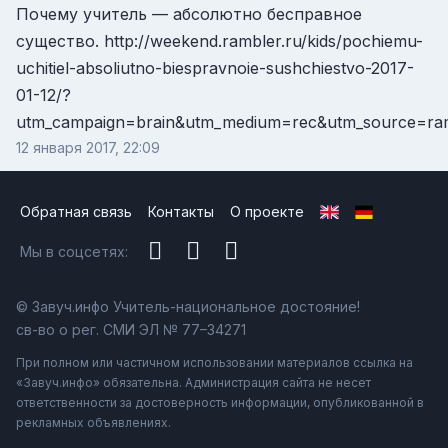
Почему учитель — абсолютно бесправное
существо. http://weekend.rambler.ru/kids/pochiemu-
uchitiel-absoliutno-biespravnoie-sushchiestvo-2017-
01-12/?
utm_campaign=brain&utm_medium=rec&utm_source=ra
12 января 2017, 22:09
Обратная связь
Контакты
О проекте
Мы в соцсетях:
© Завуч.инфо Учитель-национальное достояние!
св-во о рег. СМИ ЭЛ № 77–34271
При полном или частичном использовании материалов ссылка на
«Завуч.инфо» обязательна. Администрация сайта не несет
ответственности за достоверность информации, опубликованной в
рекламных объявлениях.