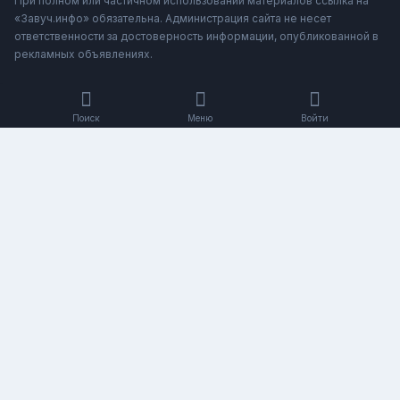
При полном или частичном использовании материалов ссылка на
«Завуч.инфо» обязательна. Администрация сайта не несет
ответственности за достоверность информации, опубликованной в
рекламных объявлениях.
Поиск
Меню
Войти