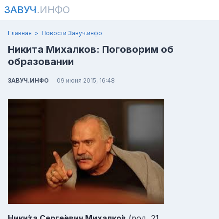
ЗАВУЧ
.ИНФО
Главная
Новости Завуч.инфо
Никита Михалков: Поговорим об
образовании
ЗАВУЧ.ИНФО
09 июня 2015, 16:48
Ники́та Серге́евич Михалко́в
(род. 21