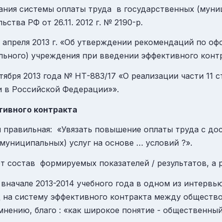
ания системы оплаты труда в государственных (муни
тва РФ от 26.11. 2012 г. № 2190-р.
 апреля 2013 г. «Об утверждении рекомендаций по о
льного) учреждения при введении эффективного контр
ября 2013 года № НТ-883/17 «О реализации части 11 с
ии в Российской Федерации»».
тивного контракта
ы правильная: «Увязать повышение оплаты труда с д
муниципальных) услуг на основе … условий ?».
ет состав формируемых показателей / результатов, а 
начале 2013-2014 учебного года в одном из интервь
 на систему эффективного контракта между общество
о мнению, благо : «как широкое понятие - общественн