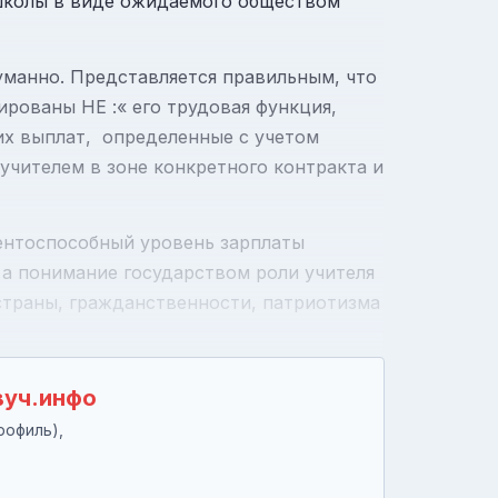
 школы в виде ожидаемого обществом
манно. Представляется правильным, что
рованы НЕ :« его трудовая функция,
их выплат, определенные с учетом
чителем в зоне конкретного контракта и
ентоспособный уровень зарплаты
 а понимание государством роли учителя
страны, гражданственности, патриотизма
вуч.инфо
рофиль),