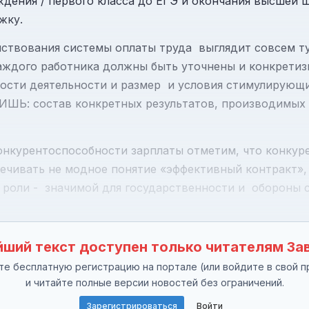
ждения / первого класса до ЕГЭ и окончания высшей
жку.
ствования системы оплаты труда выглядит совсем ту
ждого работника должны быть уточнены и конкретизи
ности деятельности и размер и условия стимулирующ
ИШЬ: состав конкретных результатов, производимых у
онкурентоспособности зарплаты отметим, что конкур
ечивать не модное понятие «эффективный контракт»,
 роли - значимой для государственности и обороны 
ший текст доступен только читателям За
е бесплатную регистрацию на портале (или войдите в свой п
и читайте полные версии новостей без ограничений.
Зарегистрироваться
Войти