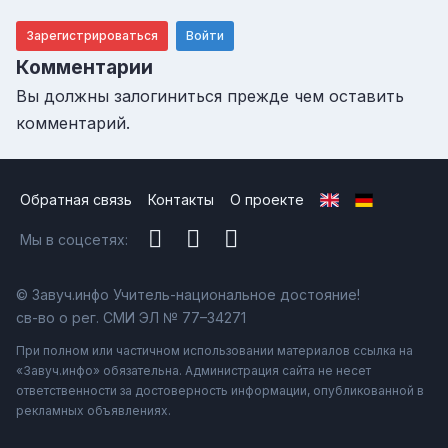
Зарегистрироваться
Войти
Комментарии
Вы должны залогиниться прежде чем оставить
комментарий.
Обратная связь
Контакты
О проекте
Мы в соцсетях:
© Завуч.инфо Учитель-национальное достояние!
св-во о рег. СМИ ЭЛ № 77–34271
При полном или частичном использовании материалов ссылка на
«Завуч.инфо» обязательна. Администрация сайта не несет
ответственности за достоверность информации, опубликованной в
рекламных объявлениях.