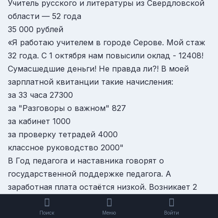
Учитель русского и литературы из Cвердловской
области — 52 года
35 000 рублей
«Я работаю учителем в городе Серове. Мой стаж
32 года. С 1 октября нам повысили оклад - 12408!
Сумасшедшие деньги! Не правда ли?! В моей
зарплатной квитанции такие начисления:
за 33 часа 27300
за "Разговоры о важном" 827
за кабинет 1000
за проверку тетрадей 4000
классное руководство 2000"
В Год педагога и наставника говорят о
государственной поддержке педагога. А
заработная плата остаётся низкой. Возникает 2
вопроса: "Почему такая разница в окладе учителя
в Москве, Санкт-Петербург и на Урале?", "Почему
Поиск
Меню
Войти