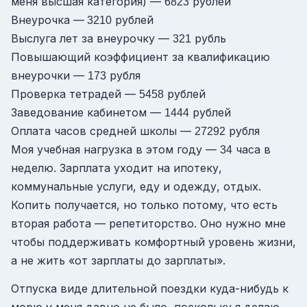
меня высшая категория) —
рублей
6823
Внеурочка —
рублей
3210
Выслуга лет за внеурочку —
рубль
321
Повышающий коэффициент за квалификацию
внеурочки —
рубля
173
Проверка тетрадей —
рублей
5458
Заведование кабинетом —
рублей
1444
Оплата часов средней школы —
рубля
27292
Моя учебная нагрузка в этом году —
часа в
34
неделю. Зарплата уходит на ипотеку,
коммунальные услуги, еду и одежду, отдых.
Копить получается, но только потому, что есть
вторая работа — репетиторство. Оно нужно мне
чтобы поддерживать комфортный уровень жизни,
а не жить «от зарплаты до зарплаты».
Отпуска виде длительной поездки куда-нибудь к
морю у меня давно не было, поскольку я делаю