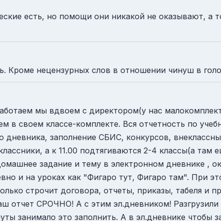
ческие есть, но помощи они никакой не оказывают, 
. Кроме нецензурных слов в отношении чинуш в голо
работаем мы вдвоем с директором(у нас малокомплектн
м в своем классе-комплекте. Вся отчетность по учебн
о дневника, заполнение СБИС, конкурсов, внеклассны
оклассники, а к 11.00 подтягиваются 2-4 классы(а там
омашнее задание и тему в электронном дневнике , ок
невно и на уроках как "Фигаро тут, Фигаро там". При э
олько строчит договора, отчеты, приказы, табеля и
наш отчет СРОЧНО! А с этим эл.дневником! Разгрузили
инуты занимало это заполнить. А в эл.дневнике чтобы 