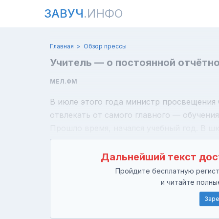
ЗАВУЧ
.ИНФО
Главная
Обзор прессы
Учитель — о постоянной отчётн
МЕЛ.ФМ
В июле этого года министр просвещения 
отвлекать от самого главного — обучени
Прошло время, начался учебный год. В ш
Дальнейший текст дос
Пройдите бесплатную регистр
и читайте полны
Заре