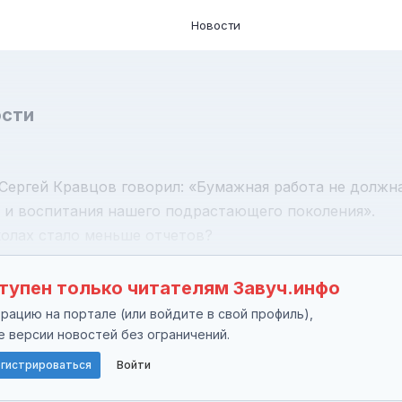
Новости
ости
Сергей Кравцов говорил: «Бумажная работа не должн
я и воспитания нашего подрастающего поколения».
колах стало меньше отчетов?
тупен только читателям Завуч.инфо
ацию на портале (или войдите в свой профиль),
е версии новостей без ограничений.
гистрироваться
Войти