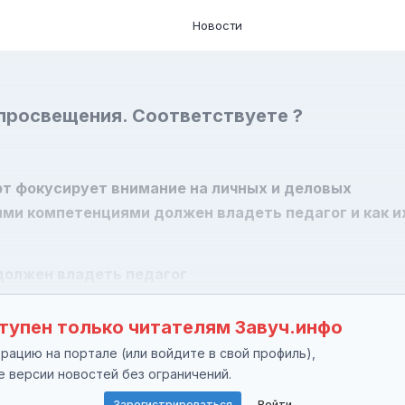
Новости
просвещения. Соответствуете ?
т фокусирует внимание на личных и деловых
ими компетенциями должен владеть педагог и как и
олжен владеть педагог
тупен только читателям Завуч.инфо
ацию на портале (или войдите в свой профиль),
е версии новостей без ограничений.
Зарегистрироваться
Войти