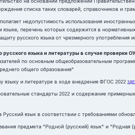
ительство на основании предложений Правительствен
рждения списка таких словарей, справочников и грам
дполагает недопустимость использования иностранны
 языке, перечень которых содержится в нормативных
защиту русского языка от чрезмерного употребления и
русского языка и литературы в случае проверки О
азателей по основным общеобразовательным програм
среднего общего образования"
у языку и литературе в ходе внедрения
ФГОС
2022
ЗД
зовательные стандарты
и содержание примерных
2022
 Русский язык в соответствии с требованиями обно
ания предмета "Родной (русский) язык" и "Родная (р