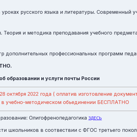
уроках русского языка и литературы. Современный уч
ы. Теория и методика преподавания учебного предмета
тр дополнительных профессиональных программ педаг
АТНО.
б образовании и услуги почты России
октября
года ( оплатив изготовление документ
28
2022
тие в учебно-методическом обьединении БЕСПЛАТНО
бразование: Олигофренопедагогика
ЗДЕСЬ
сти школьников в соотвествии с
ФГОС
третьего поко