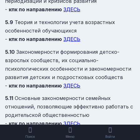
периодизации и кризисов развития
-
кпк
по направлению
ЗДЕСЬ
5.9
Теория и технологии учета возрастных
особенностей обучающихся
-
кпк
по направлению
ЗДЕСЬ
5.10
Закономерности формирования детско-
взрослых сообществ, их социально-
психологических особенности и закономерности
развития детских и подростковых сообществ
-
кпк
по направлению
ЗДЕСЬ
5.11
Основные закономерности семейных
отношений, позволяющие эффективно работать с
родительской общественностью
-
кпк
по направлению
ЗДЕСЬ
5.12
Основы психодиагностики и основные
Поиск
Меню
Войти