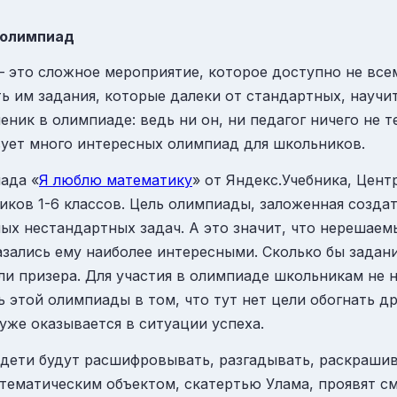
 олимпиад
 это сложное мероприятие, которое доступно не все
ать им задания, которые далеки от стандартных, науч
ченик в олимпиаде: ведь ни он, ни педагог ничего не 
твует много интересных олимпиад для школьников.
ада «
Я люблю математику
» от Яндекс.Учебника, Цен
иков 1-6 классов. Цель олимпиады, заложенная созда
ых нестандартных задач. А это значит, что нерешаемы
азались ему наиболее интересными. Сколько бы задани
ли призера. Для участия в олимпиаде школьникам не 
ь этой олимпиады в том, что тут нет цели обогнать д
, уже оказывается в ситуации успеха.
 дети будут расшифровывать, р
азгадывать, раскрашив
тематическим объектом, скатертью Улама, проявят с