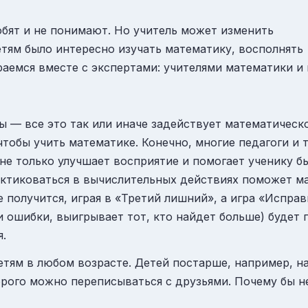
юбят и не понимают. Но учитель может изменить
етям было интересно изучать математику, восполнять
раемся вместе с экспертами: учителями математики 
ты — все это так или иначе задействует математичес
тобы учить математике. Конечно, многие педагоги и т
не только улучшает восприятие и помогает ученику бы
актиковаться в вычислительных действиях поможет 
 получится, играя в «Третий лишний», а игра «Исправ
 ошибки, выигрывает тот, кто найдет больше) будет 
я.
етям в любом возрасте. Детей постарше, например, н
ого можно переписываться с друзьями. Почему бы не 