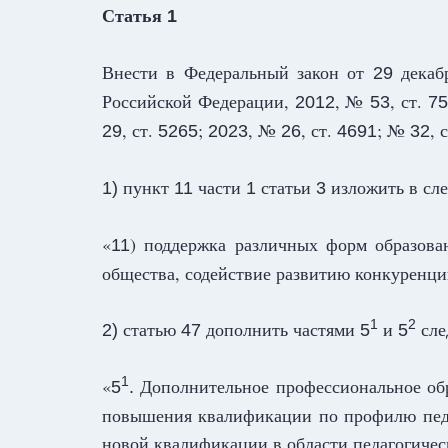
Статья
1
Внести в Федеральный закон от
декаб
29
Российской Федерации,
, №
, ст.
2012
53
75
, ст.
;
, №
, ст.
; №
, 
29
5265
2023
26
4691
32
пункт
части
статьи
изложить в сл
1)
11
1
3
«
) поддержка различных форм образован
11
общества, содействие развитию конкуренции
статью
дополнить частями
и
сле
1
2
2)
47
5
5
«
Дополнительное профессиональное обр
1
5
.
повышения квалификации по профилю педа
новой квалификации в области педагогичес