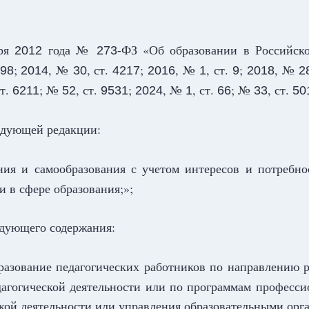
ря
года №
-ФЗ «Об образовании в Российско
2012
273
;
, №
, ст.
;
, №
, ст.
;
, №
98
2014
30
4217
2016
1
9
2018
2
ст.
; №
, ст.
;
, №
, ст.
; №
, ст.
6211
52
9531
2024
1
66
33
50
едующей редакции:
ия и самообразования с учетом интересов и потребнос
 в сфере образования;»;
дующего содержания:
азование педагогических работников по направлению р
гогической деятельности или по программам профессио
кой деятельности или управления образовательными орг